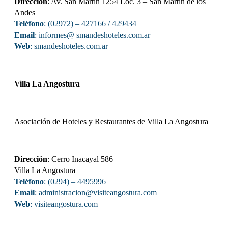
Dirección
: Av. San Martín 1254 Loc. 3 – San Martín de los
Andes
Teléfono
: (02972) – 427166 / 429434
Email
: informes@ smandeshoteles.com.ar
Web
:
smandeshoteles.com.ar
Villa La Angostura
Asociación de Hoteles y Restaurantes de Villa La Angostura
Dirección
: Cerro Inacayal 586 –
Villa La Angostura
Teléfono
: (0294) – 4495996
Email
: administracion@visiteangostura.com
Web
:
visiteangostura.com