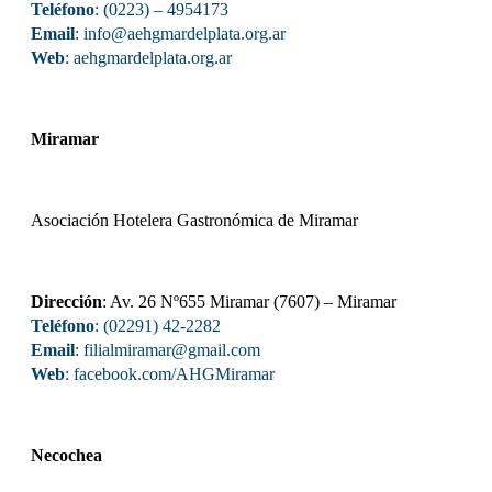
Teléfono
: (0223) – 4954173
Email
: info@aehgmardelplata.org.ar
Web
:
aehgmardelplata.org.ar
Miramar
Asociación Hotelera Gastronómica de Miramar
Dirección
: Av. 26 Nº655 Miramar (7607) – Miramar
Teléfono
: (02291) 42-2282
Email
: filialmiramar@gmail.com
Web
:
facebook.com/AHGMiramar
Necochea