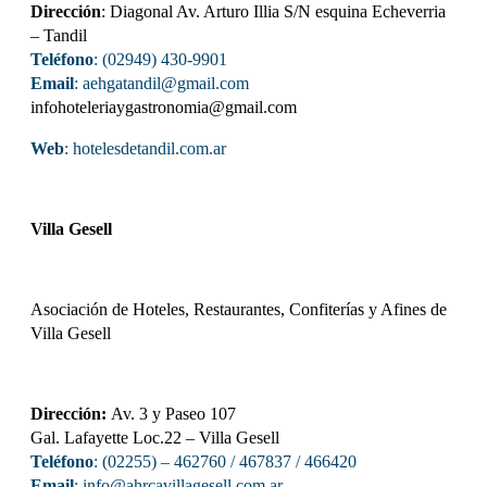
Dirección
: Diagonal Av. Arturo Illia S/N esquina Echeverria
– Tandil
Teléfono
: (02949) 430-9901
Email
: aehgatandil@gmail.com
infohoteleriaygastronomia@gmail.com
Web
:
hotelesdetandil.com.ar
Villa Gesell
Asociación de Hoteles, Restaurantes, Confiterías y Afines de
Villa Gesell
Dirección:
Av. 3 y Paseo 107
Gal. Lafayette Loc.22 – Villa Gesell
Teléfono
: (02255) – 462760 / 467837 / 466420
Email
: info@ahrcavillagesell.com.ar