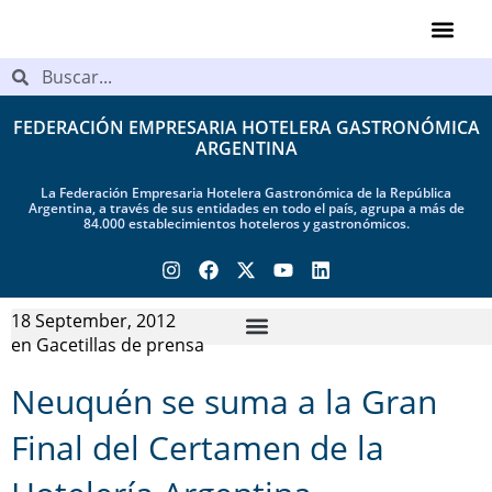
Videos de Ind
FEDERACIÓN EMPRESARIA HOTELERA GASTRONÓMICA
ARGENTINA
La Federación Empresaria Hotelera Gastronómica de la República
Argentina, a través de sus entidades en todo el país, agrupa a más de
84.000 establecimientos hoteleros y gastronómicos.
18 September, 2012
en
Gacetillas de prensa
Neuquén se suma a la Gran
Final del Certamen de la