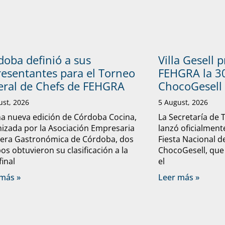
doba definió a sus
Villa Gesell 
resentantes para el Torneo
FEHGRA la 30
eral de Chefs de FEHGRA
ChocoGesell
ust, 2026
5 August, 2026
a nueva edición de Córdoba Cocina,
La Secretaría de 
izada por la Asociación Empresaria
lanzó oficialmente
lera Gastronómica de Córdoba, dos
Fiesta Nacional d
os obtuvieron su clasificación a la
ChocoGesell, que
final
el
más »
Leer más »