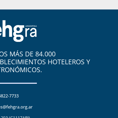
S MÁS DE 84.000
BLECIMIENTOS HOTELEROS Y
TRONÓMICOS.
4822-7733
s@fehgra.org.ar
1250 (C1117ABJ)