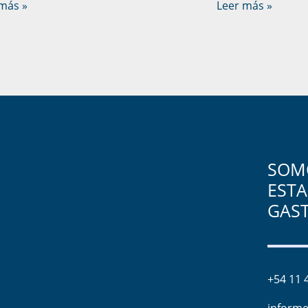
más »
Leer más »
SOMO
ESTA
GAS
+54 11 
informe