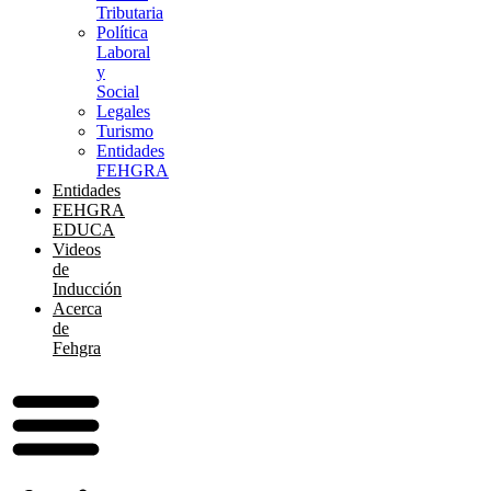
Tributaria
Política
Laboral
y
Social
Legales
Turismo
Entidades
FEHGRA
Entidades
FEHGRA
EDUCA
Videos
de
Inducción
Acerca
de
Fehgra