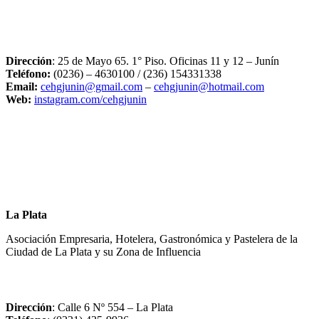
Dirección
: 25 de Mayo 65. 1° Piso. Oficinas 11 y 12 – Junín
Teléfono:
(0236) – 4630100
/ (236) 154331338
Email:
cehgjunin@gmail.com
–
cehgjunin@hotmail.com
Web:
instagram.com/cehgjunin
La Plata
Asociación Empresaria, Hotelera, Gastronómica y Pastelera de la
Ciudad de La Plata y su Zona de Influencia
Dirección
: Calle 6 Nº 554 – La Plata