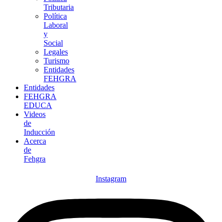
Tributaria
Política
Laboral
y
Social
Legales
Turismo
Entidades
FEHGRA
Entidades
FEHGRA
EDUCA
Videos
de
Inducción
Acerca
de
Fehgra
Instagram