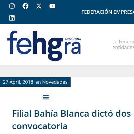
FEDERACIÓN EMPRES
La Federa
entidades
27 April, 2018
en
Novedades
Filial Bahía Blanca dictó do
convocatoria