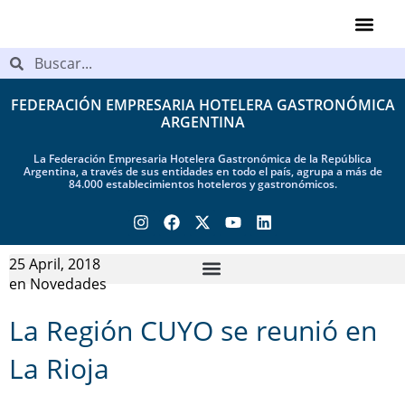
Videos de Ind
FEDERACIÓN EMPRESARIA HOTELERA GASTRONÓMICA
ARGENTINA
La Federación Empresaria Hotelera Gastronómica de la República
Argentina, a través de sus entidades en todo el país, agrupa a más de
84.000 establecimientos hoteleros y gastronómicos.
25 April, 2018
en
Novedades
La Región CUYO se reunió en
La Rioja