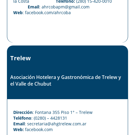
la Costa
Teléfono:
(280) 15-420-0010
Email
: ahrcobapm@gmail.com
Web
:
facebook.com/ahrcoba
Trelew
Asociación Hotelera y Gastronómica de Trelew y
el Valle de Chubut
Dirección
: Fontana 355 Piso 1° – Trelew
Teléfono
: (0280) – 4428131
Email
: secretaria@ahgtrelew.com.ar
Web:
facebook.com