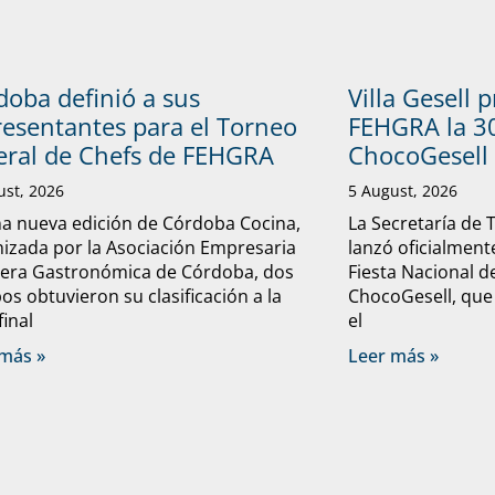
doba definió a sus
Villa Gesell 
resentantes para el Torneo
FEHGRA la 30
eral de Chefs de FEHGRA
ChocoGesell
ust, 2026
5 August, 2026
a nueva edición de Córdoba Cocina,
La Secretaría de 
izada por la Asociación Empresaria
lanzó oficialmente
lera Gastronómica de Córdoba, dos
Fiesta Nacional d
os obtuvieron su clasificación a la
ChocoGesell, que
final
el
más »
Leer más »