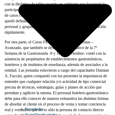
con la dinámica de taller creando un ambiente que favoreció la
participación, usando el debate en grupos, juego de roles, análisis
de casos con hallazgo de soluciones. Al finalizar el seminario
quedó definida una estrategia adecuada, enriquecimiento
personal y grupal, y acciones a implementar en la organización
rápidamente.
Por otra parte, el Curso FEHGRA Técnica de Ventas –
Avanzado, que también se desarrolló en el marco de la 7º
Semana de la Gastronomía -9 y 10 de noviembre- contó con la
asistencia de propietarios de establecimientos gastronómicos,
hoteleros y de institutos de enseñanza, además de asociados a la
entidad. Las jornadas estuvieron a cargo del capacitador Damian
A. Faccini, quien compartió con los presentes la importancia de
entender que cualquier relación y/o actividad de tipo comercial
precisa de técnicas, estrategias, guías y planes de acción que
permitan y agilicen la misma. El personal hotelero-gastronómico
debe para ello conocer de manera exhaustiva las distintas formas
de abordar al cliente en el proceso de venta y tomar conciencia
Novedades
real y verdadera que no es sólo la persona de contacto directo
Gacetillas de prensa