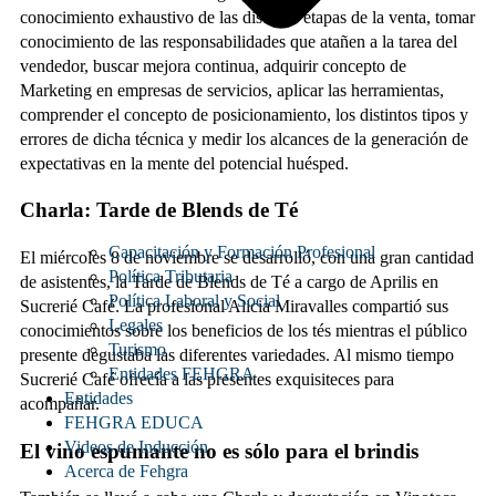
conocimiento exhaustivo de las distintas etapas de la venta, tomar
conocimiento de las responsabilidades que atañen a la tarea del
vendedor, buscar mejora continua, adquirir concepto de
Marketing en empresas de servicios, aplicar las herramientas,
comprender el concepto de posicionamiento, los distintos tipos y
errores de dicha técnica y medir los alcances de la generación de
expectativas en la mente del potencial huésped.
Charla: Tarde de Blends de Té
Capacitación y Formación Profesional
El miércoles 8 de noviembre se desarrolló, con una gran cantidad
Política Tributaria
de asistentes, la Tarde de Blends de Té a cargo de Aprilis en
Política Laboral y Social
Sucrerié Café. La profesional Alicia Miravalles compartió sus
Legales
conocimientos sobre los beneficios de los tés mientras el público
Turismo
presente degustaba las diferentes variedades. Al mismo tiempo
Entidades FEHGRA
Sucrerié Café ofrecía a las presentes exquisiteces para
Entidades
acompañar.
FEHGRA EDUCA
Videos de Inducción
El vino espumante no es sólo para el brindis
Acerca de Fehgra