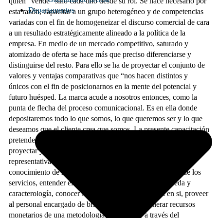
quien “vende” sino cada uno desde su rol. Se hace necesario por
Departamentos
esta razón, capacitar a un grupo heterogéneo y de competencias
variadas con el fin de homogeneizar el discurso comercial de cara
a un resultado estratégicamente alineado a la política de la
empresa. En medio de un mercado competitivo, saturado y
atomizado de oferta se hace más que preciso diferenciarse y
distinguirse del resto. Para ello se ha de proyectar el conjunto de
valores y ventajas comparativas que “nos hacen distintos y
únicos con el fin de posicionarnos en la mente del potencial y
futuro huésped. La marca acude a nosotros entonces, como la
punta de flecha del proceso comunicacional. Es en ella donde
depositaremos todo lo que somos, lo que queremos ser y lo que
deseamos que el cliente crea que somos. La presente capacitación
pretende otorgar los conocimientos y herramientas para crear,
proyectar y mantener una marca en el tiempo, duradera y
representativa”. Los objetivos de la capacitación fueron: dar
conocimiento de las características propias y particulares de los
servicios, entender el concepto de cliente, u rol, búsqueda y
caracterología, conocer los pasos previos a la venta en si, proveer
al personal encargado de brindar servicios y generar recursos
monetarios de una metodología para vender a través del