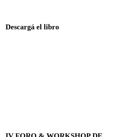
Descargá el libro
DESCARGAR EN ESPAÑOL
DOWNLOAD IN ENGLISH
BAIXAR EM PORTUGUÊS
IV FORO & WORKSHOP DE