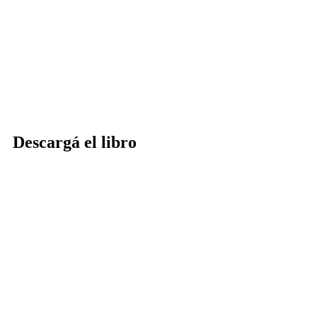
Descargá el libro
DESCARGAR EN ESPAÑOL
DOWNLOAD IN ENGLISH