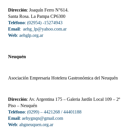
Dirección
: Joaquín Ferro N°614.
Santa Rosa. La Pampa CP6300
Teléfono
: (02954) -15274943
Email
: aehg_lp@yahoo.com.ar
Web
:
aehglp.org.ar
Neuquén
Asociación Empresaria Hotelera Gastronómica del Neuquén
Dirección
: Av. Argentina 175 – Galeria Jardín Local 109 – 2º
Piso – Neuquén
Teléfono
: (0299) – 4421268 / 44401188
Email
: aehygnqn@gmail.com
Web
:
ahgneuquen.org.ar