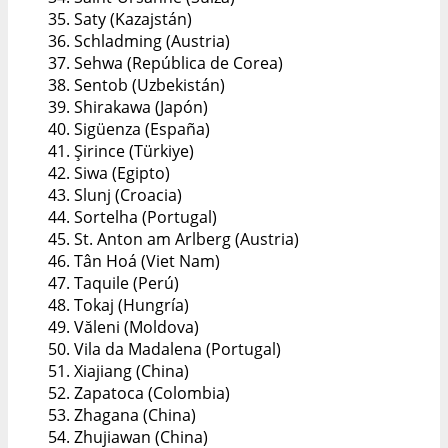
35. Saty (Kazajstán)
36. Schladming (Austria)
37. Sehwa (República de Corea)
38. Sentob (Uzbekistán)
39. Shirakawa (Japón)
40. Sigüenza (España)
41. Şirince (Türkiye)
42. Siwa (Egipto)
43. Slunj (Croacia)
44. Sortelha (Portugal)
45. St. Anton am Arlberg (Austria)
46. Tân Hoá (Viet Nam)
47. Taquile (Perú)
48. Tokaj (Hungría)
49. Văleni (Moldova)
50. Vila da Madalena (Portugal)
51. Xiajiang (China)
52. Zapatoca (Colombia)
53. Zhagana (China)
54. Zhujiawan (China)