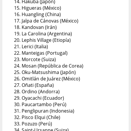
14. Hakuba (Japón)
15. Higueras (México)
16. Huangling (China)
17. Jalpa de Cánovas (México)
18. Kandovan (Irán)
19. La Carolina (Argentina)
20. Lephis Village (Etiopía)
21. Lerici (Italia)
22. Manteigas (Portugal)
23. Morcote (Suiza)
24. Mosan (República de Corea)
25. Oku-Matsushima (Japón)
26. Omitlán de Juárez (México)
27. Oñati (España)
28. Ordino (Andorra)
29. Oyacachi (Ecuador)
30. Paucartambo (Perú)
31. Penglipuran (Indonesia)
32. Pisco Elqui (Chile)
33. Pozuzo (Perú)
34. Saint-Ursanne (Suiza)