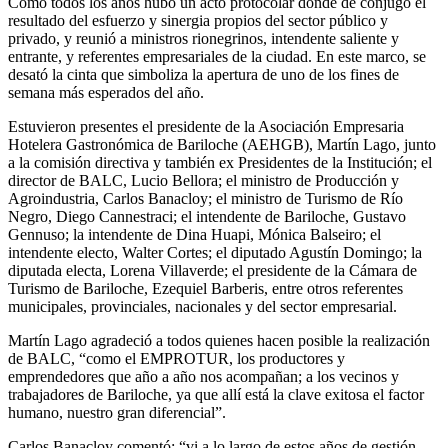
Como todos los años hubo un acto protocolar donde de conjugó el
resultado del esfuerzo y sinergia propios del sector público y
privado, y reunió a ministros rionegrinos, intendente saliente y
entrante, y referentes empresariales de la ciudad. En este marco, se
desató la cinta que simboliza la apertura de uno de los fines de
semana más esperados del año.
Estuvieron presentes el presidente de la Asociación Empresaria
Hotelera Gastronómica de Bariloche (AEHGB), Martín Lago, junto
a la comisión directiva y también ex Presidentes de la Institución; el
director de BALC, Lucio Bellora; el ministro de Producción y
Agroindustria, Carlos Banacloy; el ministro de Turismo de Río
Negro, Diego Cannestraci; el intendente de Bariloche, Gustavo
Gennuso; la intendente de Dina Huapi, Mónica Balseiro; el
intendente electo, Walter Cortes; el diputado Agustín Domingo; la
diputada electa, Lorena Villaverde; el presidente de la Cámara de
Turismo de Bariloche, Ezequiel Barberis, entre otros referentes
municipales, provinciales, nacionales y del sector empresarial.
Martín Lago agradeció a todos quienes hacen posible la realización
de BALC, “como el EMPROTUR, los productores y
emprendedores que año a año nos acompañan; a los vecinos y
trabajadores de Bariloche, ya que allí está la clave exitosa el factor
humano, nuestro gran diferencial”.
Carlos Banacloy comentó: “vi a lo largo de estos años de gestión