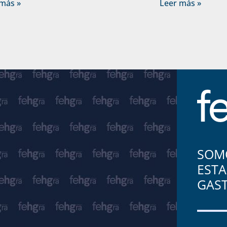
más »
Leer más »
SOMO
ESTA
GAS