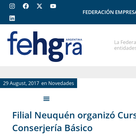
FEDERACIÓN EMPRES
La Federa
entidades
29 August, 2017
en
Novedades
Filial Neuquén organizó Cur
Conserjería Básico