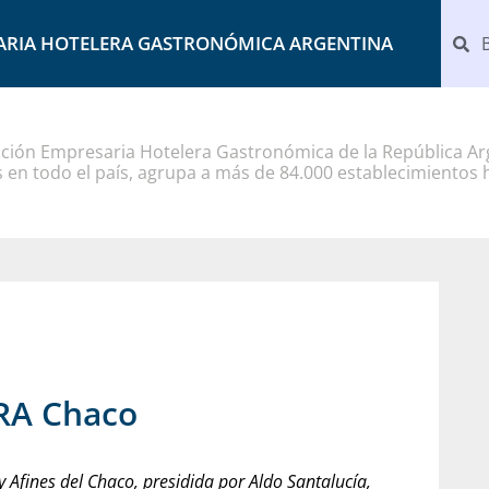
ARIA HOTELERA GASTRONÓMICA ARGENTINA
ción Empresaria Hotelera Gastronómica de la República Arg
 en todo el país, agrupa a más de 84.000 establecimientos 
GRA Chaco
y Afines del Chaco, presidida por Aldo Santalucía,