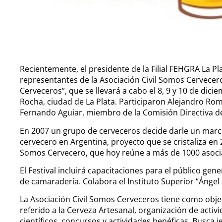
Recientemente, el presidente de la Filial FEHGRA La Pla
representantes de la Asociación Civil Somos Cervecero
Cerveceros”, que se llevará a cabo el 8, 9 y 10 de dici
Rocha, ciudad de La Plata. Participaron Alejandro Ro
Fernando Aguiar, miembro de la Comisión Directiva de
En 2007 un grupo de cerveceros decide darle un marco
cervecero en Argentina, proyecto que se cristaliza en 
Somos Cervecero, que hoy reúne a más de 1000 asoci
El Festival incluirá capacitaciones para el público gen
de camaradería. Colabora el Instituto Superior “Ángel S
La Asociación Civil Somos Cerveceros tiene como objeti
referido a la Cerveza Artesanal, organización de acti
científicos, concursos y actividades benéficas. Busca je