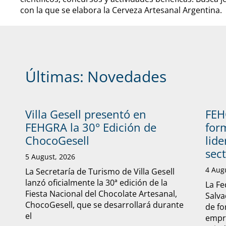
con la que se elabora la Cerveza Artesanal Argentina.
Últimas:
Novedades
Villa Gesell presentó en
FEH
FEHGRA la 30° Edición de
form
ChocoGesell
lide
sec
5 August, 2026
4 Aug
La Secretaría de Turismo de Villa Gesell
lanzó oficialmente la 30ª edición de la
La Fe
Fiesta Nacional del Chocolate Artesanal,
Salva
ChocoGesell, que se desarrollará durante
de fo
el
empre