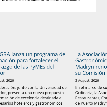
GRA lanza un programa de
La Asociació
ación para fortalecer el
Gastronómic
razgo de las PyMEs del
Madryn reno
tor
su Comisión 
ust, 2026
3 August, 2026
deración, junto con la Universidad del
En el marco de s
dor, presenta una nueva propuesta
Ordinaria, la Aso
rmación de excelencia destinada a
Restaurantes, Con
sarios hoteleros y gastronómicos.
de Puerto Madryn 