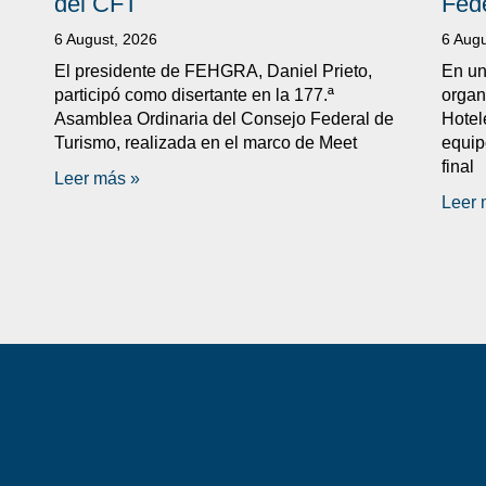
del CFT
Fed
6 August, 2026
6 Augu
El presidente de FEHGRA, Daniel Prieto,
En un
participó como disertante en la 177.ª
organ
Asamblea Ordinaria del Consejo Federal de
Hotel
Turismo, realizada en el marco de Meet
equip
final
Leer más »
Leer 