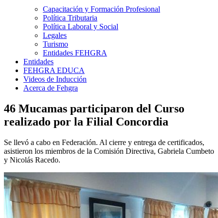
Capacitación y Formación Profesional
Política Tributaria
Política Laboral y Social
Legales
Turismo
Entidades FEHGRA
Entidades
FEHGRA EDUCA
Videos de Inducción
Acerca de Fehgra
46 Mucamas participaron del Curso
realizado por la Filial Concordia
Se llevó a cabo en Federación. Al cierre y entrega de certificados,
asistieron los miembros de la Comisión Directiva, Gabriela Cumbeto
y Nicolás Racedo.