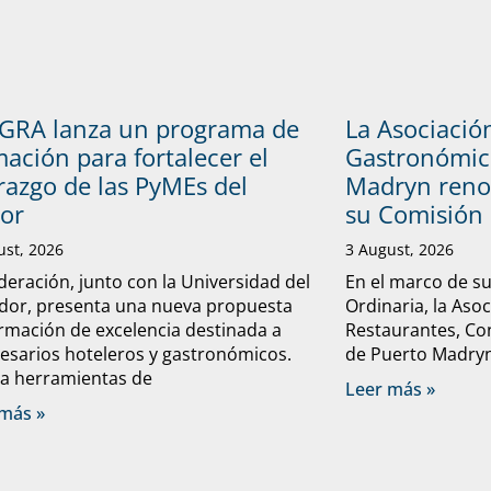
GRA lanza un programa de
La Asociació
ación para fortalecer el
Gastronómic
razgo de las PyMEs del
Madryn reno
tor
su Comisión 
ust, 2026
3 August, 2026
deración, junto con la Universidad del
En el marco de s
dor, presenta una nueva propuesta
Ordinaria, la Aso
rmación de excelencia destinada a
Restaurantes, Con
sarios hoteleros y gastronómicos.
de Puerto Madryn 
a herramientas de
Leer más »
más »