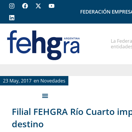
FEDERACIÓN EMPRES
La Federa
entidades
23 May, 2017
en
Novedades
Filial FEHGRA Río Cuarto im
destino