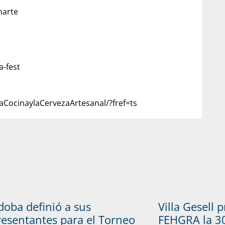
narte
-fest
ocinaylaCervezaArtesanal/?fref=ts
doba definió a sus
Villa Gesell 
resentantes para el Torneo
FEHGRA la 30