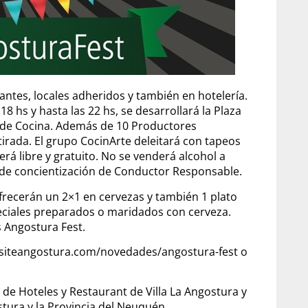
tes, locales adheridos y también en hotelería.
8 hs y hasta las 22 hs, se desarrollará la Plaza
s de Cocina. Además de 10 Productores
tirada. El grupo CocinArte deleitará con tapeos
erá libre y gratuito. No se venderá alcohol a
de concientización de Conductor Responsable.
recerán un 2×1 en cervezas y también 1 plato
eciales preparados o maridados con cerveza.
 Angostura Fest.
visiteangostura.com/novedades/angostura-fest o
 de Hoteles y Restaurant de Villa La Angostura y
stura y la Provincia del Neuquén.