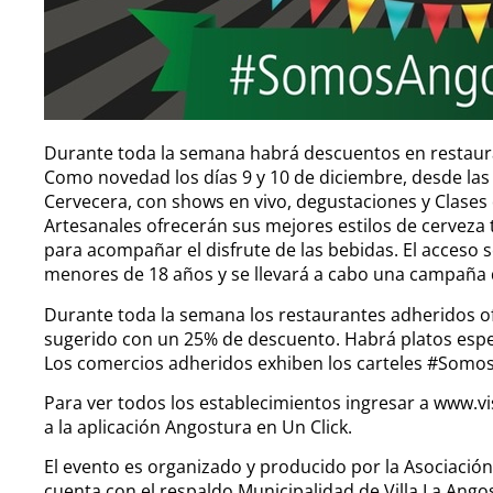
Durante toda la semana habrá descuentos en restauran
Como novedad los días 9 y 10 de diciembre, desde las 1
Cervecera, con shows en vivo, degustaciones y Clase
Artesanales ofrecerán sus mejores estilos de cerveza 
para acompañar el disfrute de las bebidas. El acceso s
menores de 18 años y se llevará a cabo una campaña 
Durante toda la semana los restaurantes adheridos of
sugerido con un 25% de descuento. Habrá platos esp
Los comercios adheridos exhiben los carteles #Somos
Para ver todos los establecimientos ingresar a www.
a la aplicación Angostura en Un Click.
El evento es organizado y producido por la Asociación
cuenta con el respaldo Municipalidad de Villa La Ango