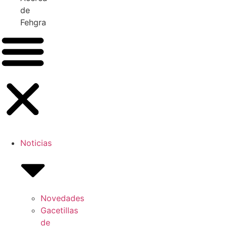
de
Fehgra
Noticias
Novedades
Gacetillas
de