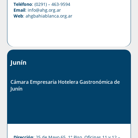
Teléfono
: (0291) – 463-9594
Email
: info@ahg.org.ar
Web
:
ahgbahiablanca.org.ar
Junín
Cámara Empresaria Hotelera Gastronómica de
Junín
Dirección
: 25 de Mayo 65. 1° Piso. Oficinas 11 y 12 –