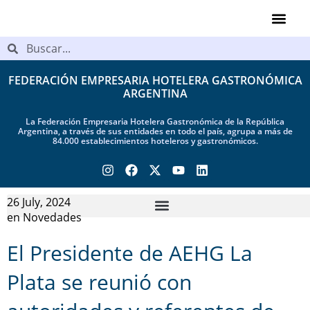
Videos de Ind
FEDERACIÓN EMPRESARIA HOTELERA GASTRONÓMICA
ARGENTINA
La Federación Empresaria Hotelera Gastronómica de la República
Argentina, a través de sus entidades en todo el país, agrupa a más de
84.000 establecimientos hoteleros y gastronómicos.
26 July, 2024
en
Novedades
El Presidente de AEHG La
Plata se reunió con