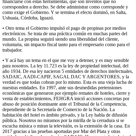
financiarse con estas herramientas, que son inventos que no
corresponden a derecho. Se debe administrar como corresponde y
como exige el Gobierno. Y se termina el efecto dominó, en Salta,
Ushuaia, Córdoba, Iguazú.
• Otro tema el Gobierno impulsó el pago de propinas por medios
electrónicos. Se trata de una práctica común en muchas partes del
mundo. La propina seguirá siendo una liberalidad del cliente,
voluntaria, sin impacto fiscal tanto para el empresario como para el
trabajador.
• Y acá hay un tema en el que me voy a detener, y es muy sensible
para nosotros. La ley 11.723 es la ley de propiedad intelectual, del
año 1934. De esa ley nacieron 5 entidades de derechos intelectuales,
SADAIC, AADI-CAPIF, SAGAI, DAC Y ARGENTORES, y la
verdad es que todas cobran por lo mismo. Esta es una vieja lucha de
nuestras entidades. En 1997, ante sus desmedidas pretensiones
económicas que generaron por ejemplo remates de hoteles, cierre y
venta de establecimientos, FEHGRA inició acciones concretas por
abuso de posición dominante ante el Tribunal de la Competencia,
dependiente de la Secretaría de Comercio de la Nación. La
habitación del hotel es ámbito privado, y la Ley habla de difusión
pública. Nosotros no miramos por la mirilla de la cerradura si se
escucha música o miran la televisión, es la extensión de la casa. En
2017 gracias a las pruebas aportadas por Mar del Plata y otras