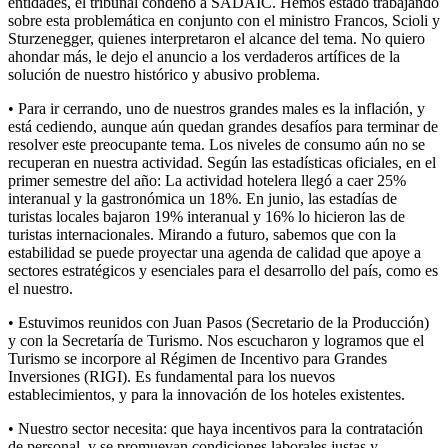
entidades, el tribunal condenó a SADAIC. Hemos estado trabajando
sobre esta problemática en conjunto con el ministro Francos, Scioli y
Sturzenegger, quienes interpretaron el alcance del tema. No quiero
ahondar más, le dejo el anuncio a los verdaderos artífices de la
solución de nuestro histórico y abusivo problema.
• Para ir cerrando, uno de nuestros grandes males es la inflación, y
está cediendo, aunque aún quedan grandes desafíos para terminar de
resolver este preocupante tema. Los niveles de consumo aún no se
recuperan en nuestra actividad. Según las estadísticas oficiales, en el
primer semestre del año: La actividad hotelera llegó a caer 25%
interanual y la gastronómica un 18%. En junio, las estadías de
turistas locales bajaron 19% interanual y 16% lo hicieron las de
turistas internacionales. Mirando a futuro, sabemos que con la
estabilidad se puede proyectar una agenda de calidad que apoye a
sectores estratégicos y esenciales para el desarrollo del país, como es
el nuestro.
• Estuvimos reunidos con Juan Pasos (Secretario de la Producción)
y con la Secretaría de Turismo. Nos escucharon y logramos que el
Turismo se incorpore al Régimen de Incentivo para Grandes
Inversiones (RIGI). Es fundamental para los nuevos
establecimientos, y para la innovación de los hoteles existentes.
• Nuestro sector necesita: que haya incentivos para la contratación
de personal, y se promuevan condiciones laborales justas y