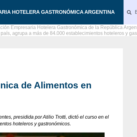
ARIA HOTELERA GASTRONÓMICA ARGENTINA
ción Empresaria Hotelera Gastronómica de la República Argenti
l país, agrupa a más de 84.000 establecimientos hoteleros y ga
nica de Alimentos en
tes, presidida por Atilio Trotti, dictó el curso en el
entos hoteleros y gastronómicos.