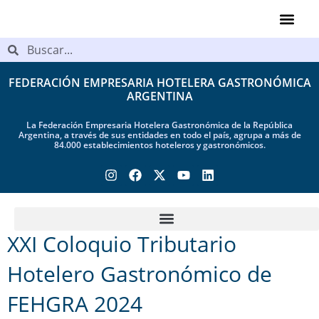
Videos de Ind
FEDERACIÓN EMPRESARIA HOTELERA GASTRONÓMICA
ARGENTINA
La Federación Empresaria Hotelera Gastronómica de la República
Argentina, a través de sus entidades en todo el país, agrupa a más de
84.000 establecimientos hoteleros y gastronómicos.
XXI Coloquio Tributario
Hotelero Gastronómico de
FEHGRA 2024