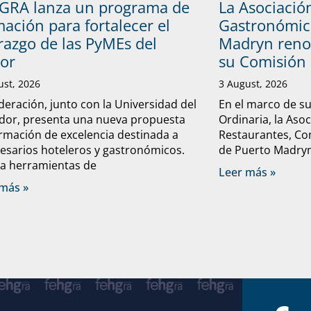
GRA lanza un programa de
La Asociació
ación para fortalecer el
Gastronómic
razgo de las PyMEs del
Madryn reno
tor
su Comisión 
ust, 2026
3 August, 2026
deración, junto con la Universidad del
En el marco de s
dor, presenta una nueva propuesta
Ordinaria, la Aso
rmación de excelencia destinada a
Restaurantes, Con
sarios hoteleros y gastronómicos.
de Puerto Madryn 
a herramientas de
Leer más »
más »