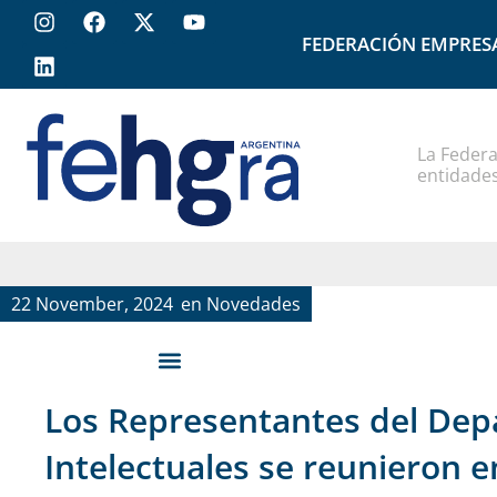
FEDERACIÓN EMPRES
La Federa
entidades
22 November, 2024
en
Novedades
Los Representantes del De
Intelectuales se reunieron