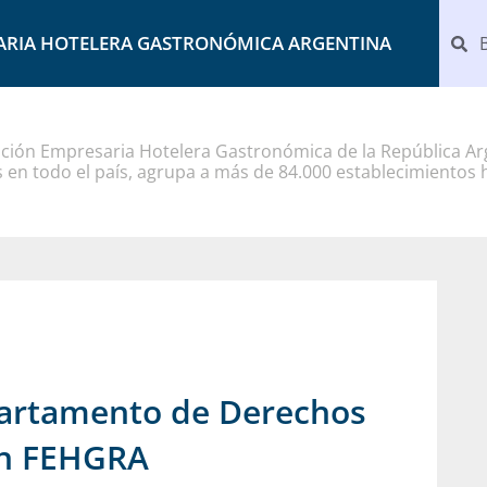
ARIA HOTELERA GASTRONÓMICA ARGENTINA
ción Empresaria Hotelera Gastronómica de la República Arg
 en todo el país, agrupa a más de 84.000 establecimientos 
partamento de Derechos
 en FEHGRA