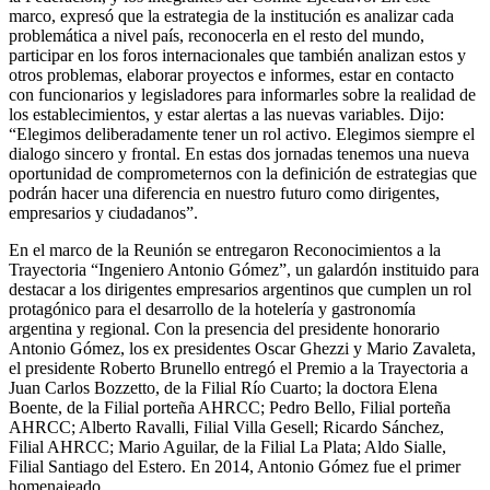
marco, expresó que la estrategia de la institución es analizar cada
problemática a nivel país, reconocerla en el resto del mundo,
participar en los foros internacionales que también analizan estos y
otros problemas, elaborar proyectos e informes, estar en contacto
con funcionarios y legisladores para informarles sobre la realidad de
los establecimientos, y estar alertas a las nuevas variables. Dijo:
“Elegimos deliberadamente tener un rol activo. Elegimos siempre el
dialogo sincero y frontal. En estas dos jornadas tenemos una nueva
oportunidad de comprometernos con la definición de estrategias que
podrán hacer una diferencia en nuestro futuro como dirigentes,
empresarios y ciudadanos”.
En el marco de la Reunión se entregaron Reconocimientos a la
Trayectoria “Ingeniero Antonio Gómez”, un galardón instituido para
destacar a los dirigentes empresarios argentinos que cumplen un rol
protagónico para el desarrollo de la hotelería y gastronomía
argentina y regional. Con la presencia del presidente honorario
Antonio Gómez, los ex presidentes Oscar Ghezzi y Mario Zavaleta,
el presidente Roberto Brunello entregó el Premio a la Trayectoria a
Juan Carlos Bozzetto, de la Filial Río Cuarto; la doctora Elena
Boente, de la Filial porteña AHRCC; Pedro Bello, Filial porteña
AHRCC; Alberto Ravalli, Filial Villa Gesell; Ricardo Sánchez,
Filial AHRCC; Mario Aguilar, de la Filial La Plata; Aldo Sialle,
Filial Santiago del Estero. En 2014, Antonio Gómez fue el primer
homenajeado.