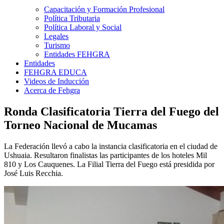
Capacitación y Formación Profesional
Política Tributaria
Política Laboral y Social
Legales
Turismo
Entidades FEHGRA
Entidades
FEHGRA EDUCA
Videos de Inducción
Acerca de Fehgra
Ronda Clasificatoria Tierra del Fuego del
Torneo Nacional de Mucamas
La Federación llevó a cabo la instancia clasificatoria en el ciudad de
Ushuaia. Resultaron finalistas las participantes de los hoteles Mil
810 y Los Cauquenes. La Filial Tierra del Fuego está presidida por
José Luis Recchia.