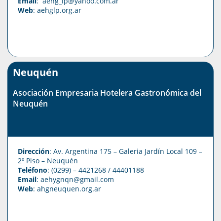
Email
: aehg_lp@yahoo.com.ar
Web
:
aehglp.org.ar
Neuquén
Asociación Empresaria Hotelera Gastronómica del
Neuquén
Dirección
: Av. Argentina 175 – Galeria Jardín Local 109 –
2º Piso – Neuquén
Teléfono
: (0299) – 4421268 / 44401188
Email
: aehygnqn@gmail.com
Web
:
ahgneuquen.org.ar