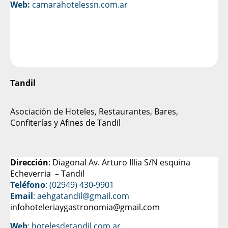
Web:
camarahotelessn.com.ar
Tandil
Asociación de Hoteles, Restaurantes, Bares,
Confiterías y Afines de Tandil
Dirección
: Diagonal Av. Arturo Illia S/N esquina
Echeverria – Tandil
Teléfono
: (02949) 430-9901
Email
: aehgatandil@gmail.com
infohoteleriaygastronomia@gmail.com
Web
:
hotelesdetandil.com.ar