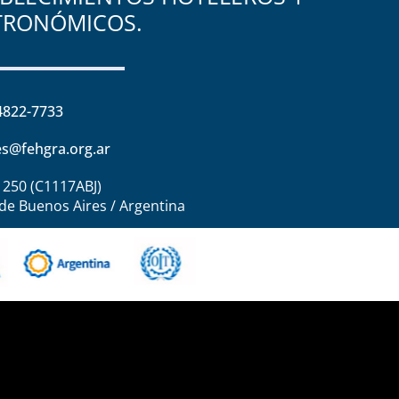
TRONÓMICOS.
4822-7733
s@fehgra.org.ar
1250 (C1117ABJ)
de Buenos Aires / Argentina