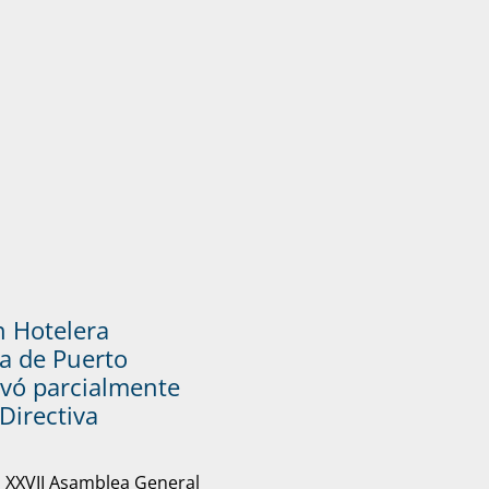
n Hotelera
a de Puerto
vó parcialmente
Directiva
u XXVII Asamblea General