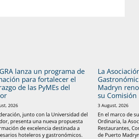
GRA lanza un programa de
La Asociació
ación para fortalecer el
Gastronómic
razgo de las PyMEs del
Madryn reno
tor
su Comisión 
ust, 2026
3 August, 2026
deración, junto con la Universidad del
En el marco de s
dor, presenta una nueva propuesta
Ordinaria, la Aso
rmación de excelencia destinada a
Restaurantes, Con
sarios hoteleros y gastronómicos.
de Puerto Madryn 