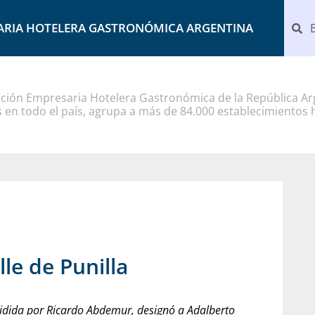
ARIA HOTELERA GASTRONÓMICA ARGENTINA
ción Empresaria Hotelera Gastronómica de la República Arg
 en todo el país, agrupa a más de 84.000 establecimientos 
lle de Punilla
esidida por Ricardo Abdemur, designó a Adalberto