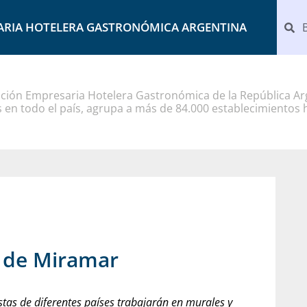
ARIA HOTELERA GASTRONÓMICA ARGENTINA
ción Empresaria Hotelera Gastronómica de la República Arg
 en todo el país, agrupa a más de 84.000 establecimientos 
e de Miramar
stas de diferentes países trabajarán en murales y