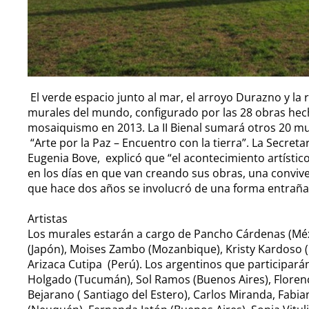
El verde espacio junto al mar, el arroyo Durazno y la 
murales del mundo, configurado por las 28 obras hech
mosaiquismo en 2013. La II Bienal sumará otros 20 mur
“Arte por la Paz – Encuentro con la tierra”. La Secret
Eugenia Bove, explicó que “el acontecimiento artístico
en los días en que van creando sus obras, una conviv
que hace dos años se involucró de una forma entraña
Artistas
Los murales estarán a cargo de Pancho Cárdenas (Méxic
(Japón), Moises Zambo (Mozanbique), Kristy Kardoso (
Arizaca Cutipa (Perú). Los argentinos que participará
Holgado (Tucumán), Sol Ramos (Buenos Aires), Florenc
Bejarano ( Santiago del Estero), Carlos Miranda, Fabiana