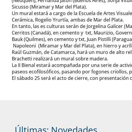
(Neuquén), Fernanda Jatón (Buenos Aires), Sonja Vitul
Sicusso (Miramar y Mar del Plata).
Un mural estará a cargo de la Escuela de Artes Visual
Cerámica, Rogelio Yrurtía, ambas de Mar del Plata.
En tanto, las es culturas serán de Jorgelina Galicer (M
Cerritos (Canadá), en cemento y txt, Maurizio, Governat
Bauk (Quilmes), en cemento y txt, Juan Pistilli (Parag
Napoleoni (Miramar y Mar del Plata), en hierro y acríli
Raúl Guzmán, de Catamarca, hará un muro de alto reli
Brachetti realizará un mural sobre madera.
La II Bienal estará acompañada por una serie de activ
paseos ecofilosóficos, pasando por fogones criollos, pr
El sábado 25 será el acto de cierre, con presentación 
Últimas:
Novedades