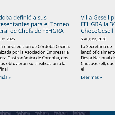
doba definió a sus
Villa Gesell 
resentantes para el Torneo
FEHGRA la 30
eral de Chefs de FEHGRA
ChocoGesell
ust, 2026
5 August, 2026
a nueva edición de Córdoba Cocina,
La Secretaría de 
izada por la Asociación Empresaria
lanzó oficialmente
lera Gastronómica de Córdoba, dos
Fiesta Nacional d
os obtuvieron su clasificación a la
ChocoGesell, que
final
el
más »
Leer más »