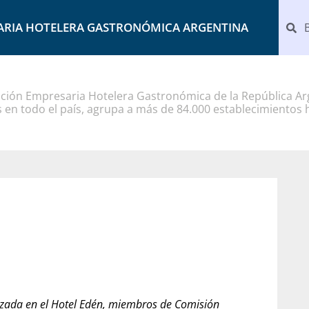
ARIA HOTELERA GASTRONÓMICA ARGENTINA
ción Empresaria Hotelera Gastronómica de la República Arg
 en todo el país, agrupa a más de 84.000 establecimientos 
plazada en el Hotel Edén, miembros de Comisión