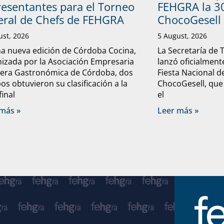
resentantes para el Torneo
FEHGRA la 30
eral de Chefs de FEHGRA
ChocoGesell
ust, 2026
5 August, 2026
a nueva edición de Córdoba Cocina,
La Secretaría de 
izada por la Asociación Empresaria
lanzó oficialmente
lera Gastronómica de Córdoba, dos
Fiesta Nacional d
os obtuvieron su clasificación a la
ChocoGesell, que
final
el
más »
Leer más »