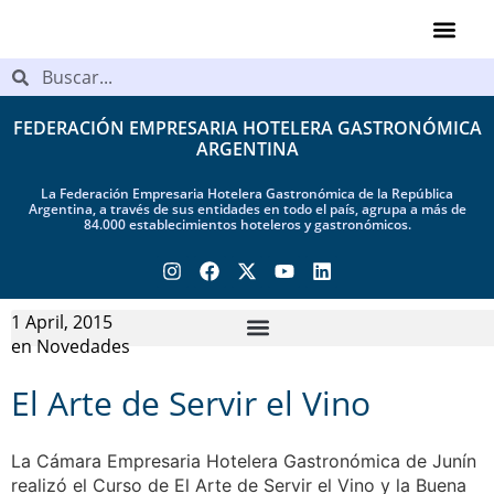
Videos de Ind
FEDERACIÓN EMPRESARIA HOTELERA GASTRONÓMICA
ARGENTINA
La Federación Empresaria Hotelera Gastronómica de la República
Argentina, a través de sus entidades en todo el país, agrupa a más de
84.000 establecimientos hoteleros y gastronómicos.
1 April, 2015
en
Novedades
El Arte de Servir el Vino
La Cámara Empresaria Hotelera Gastronómica de Junín
realizó el Curso de El Arte de Servir el Vino y la Buena