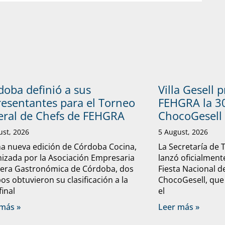
doba definió a sus
Villa Gesell 
resentantes para el Torneo
FEHGRA la 30
eral de Chefs de FEHGRA
ChocoGesell
ust, 2026
5 August, 2026
a nueva edición de Córdoba Cocina,
La Secretaría de 
izada por la Asociación Empresaria
lanzó oficialmente
lera Gastronómica de Córdoba, dos
Fiesta Nacional d
os obtuvieron su clasificación a la
ChocoGesell, que
final
el
más »
Leer más »