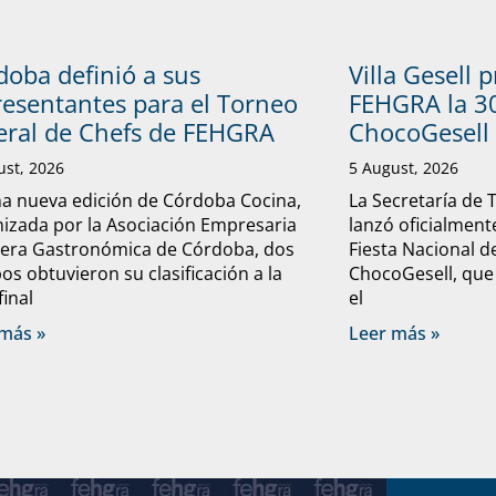
doba definió a sus
Villa Gesell 
resentantes para el Torneo
FEHGRA la 30
eral de Chefs de FEHGRA
ChocoGesell
ust, 2026
5 August, 2026
a nueva edición de Córdoba Cocina,
La Secretaría de 
izada por la Asociación Empresaria
lanzó oficialmente
lera Gastronómica de Córdoba, dos
Fiesta Nacional d
os obtuvieron su clasificación a la
ChocoGesell, que
final
el
más »
Leer más »