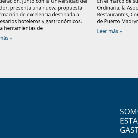
deración, junto con la Universidad del
En el marco de s
dor, presenta una nueva propuesta
Ordinaria, la Aso
rmación de excelencia destinada a
Restaurantes, Con
sarios hoteleros y gastronómicos.
de Puerto Madryn 
a herramientas de
Leer más »
más »
SOMO
ESTA
GAS