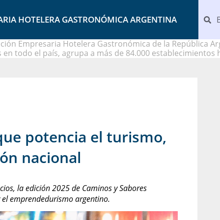
ARIA HOTELERA GASTRONÓMICA ARGENTINA
ción Empresaria Hotelera Gastronómica de la República Arg
 en todo el país, agrupa a más de 84.000 establecimientos 
que potencia el turismo,
ión nacional
cios, la edición 2025 de Caminos y Sabores
a y el emprendedurismo argentino.