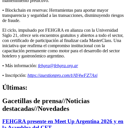
mantenimiento predictivo.
• Blockchain en reservas: Herramientas para aportar mayor
transparencia y seguridad a las transacciones, disminuyendo riesgos
de fraude.
El ciclo, impulsado por FEHGRA en alianza con la Universidad
Siglo 21, ofrece seis encuentros gratuitos y abiertos a todo el sector,
con certificado de participación al finalizar cada MasterClass. Una
iniciativa que reafirma el compromiso institucional con la
capacitación permanente como motor para el desarrollo del sector
hotelero y gastronómico argentino.
• Más información:
fehgra@fehgra.org.ar
• Inscripción:
https://questionpro.com/t/AY4wFZ7Axi
Últimas:
Gacetillas de prensa
//
Noticias
destacadas
//
Novedades
FEHGRA presente en Meet Up Argentina 2026 y en
la Asamblea del CFT