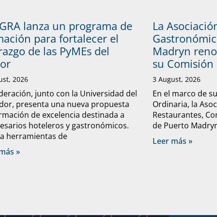
GRA lanza un programa de
La Asociació
ación para fortalecer el
Gastronómic
razgo de las PyMEs del
Madryn reno
tor
su Comisión 
ust, 2026
3 August, 2026
deración, junto con la Universidad del
En el marco de s
dor, presenta una nueva propuesta
Ordinaria, la Aso
rmación de excelencia destinada a
Restaurantes, Con
sarios hoteleros y gastronómicos.
de Puerto Madryn 
a herramientas de
Leer más »
más »