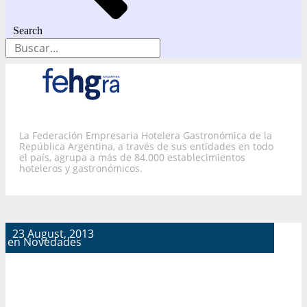
Search
La Federación Empresaria Hotelera Gastronómica de la
República Argentina, a través de sus entidades en todo
el país, agrupa a más de 84.000 establecimientos
hoteleros y gastronómicos.
23 August, 2013
en
Novedades