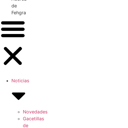
de
Fehgra
Noticias
Novedades
Gacetillas
de