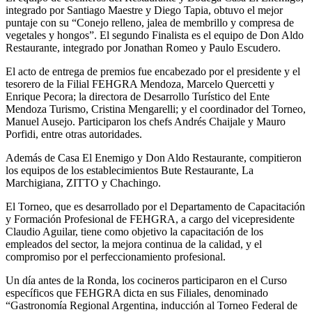
integrado por Santiago Maestre y Diego Tapia, obtuvo el mejor
puntaje con su “Conejo relleno, jalea de membrillo y compresa de
vegetales y hongos”. El segundo Finalista es el equipo de Don Aldo
Restaurante, integrado por Jonathan Romeo y Paulo Escudero.
El acto de entrega de premios fue encabezado por el presidente y el
tesorero de la Filial FEHGRA Mendoza, Marcelo Quercetti y
Enrique Pecora; la directora de Desarrollo Turístico del Ente
Mendoza Turismo, Cristina Mengarelli; y el coordinador del Torneo,
Manuel Ausejo. Participaron los chefs Andrés Chaijale y Mauro
Porfidi, entre otras autoridades.
Además de Casa El Enemigo y Don Aldo Restaurante, compitieron
los equipos de los establecimientos Bute Restaurante, La
Marchigiana, ZITTO y Chachingo.
El Torneo, que es desarrollado por el Departamento de Capacitación
y Formación Profesional de FEHGRA, a cargo del vicepresidente
Claudio Aguilar, tiene como objetivo la capacitación de los
empleados del sector, la mejora continua de la calidad, y el
compromiso por el perfeccionamiento profesional.
Un día antes de la Ronda, los cocineros participaron en el Curso
específicos que FEHGRA dicta en sus Filiales, denominado
“Gastronomía Regional Argentina, inducción al Torneo Federal de