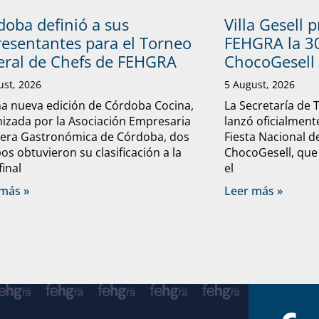
doba definió a sus
Villa Gesell 
resentantes para el Torneo
FEHGRA la 30
eral de Chefs de FEHGRA
ChocoGesell
ust, 2026
5 August, 2026
a nueva edición de Córdoba Cocina,
La Secretaría de 
izada por la Asociación Empresaria
lanzó oficialmente
lera Gastronómica de Córdoba, dos
Fiesta Nacional d
os obtuvieron su clasificación a la
ChocoGesell, que
final
el
más »
Leer más »