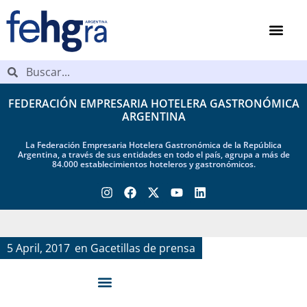
FEDERACIÓN EMPRESARIA HOTELERA GASTRONÓMICA
ARGENTINA
La Federación Empresaria Hotelera Gastronómica de la República
Argentina, a través de sus entidades en todo el país, agrupa a más de
84.000 establecimientos hoteleros y gastronómicos.
5 April, 2017
en
Gacetillas de prensa