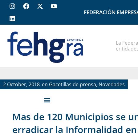
FEDERACIÓN EMPRES
La Federa
entidades
2 October, 2018
en
Gacetillas de prensa
,
Novedades
Mas de 120 Municipios se un
erradicar la Informalidad e