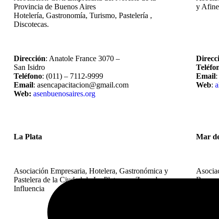
Provincia de Buenos Aires
y Afin
Hotelería, Gastronomía, Turismo, Pastelería ,
Discotecas.
Dirección
: Anatole France 3070 –
Direcc
San Isidro
Teléfo
Teléfono
: (011) – 7112-9999
Email
:
Email
: asencapacitacion@gmail.com
Web
:
a
Web:
asenbuenosaires.org
La Plata
Mar d
Asociación Empresaria, Hotelera, Gastronómica y
Asociac
Pastelera de la Ciudad de La Plata y su Zona de
Bernard
Influencia
Verdes,