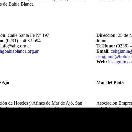
es de Bahía Blanca
ión
: Calle Santa Fe Nº 197
Dirección
: 25 de 
no
: (0291) – 463-9594
Junín
 info@ahg.org.ar
Teléfono:
(0236) 
hgbahiablanca.org.ar
Email:
cehgjunin
cehgjunin@hotmai
Web:
instagram.c
e Ajó
Mar del Plata
ión de Hoteles y Afines de Mar de Ajó, San
Asociación Empres
o, Costa Azul, La Lucila del Mar, Aguas
del Plata y Zona de
 Costa del Este, Nueva Atlantis y Santa Teresita