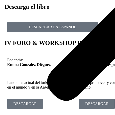
Descargá el libro
DESCARGAR EN ESPAÑOL
IV FORO & WORKSHOP DE TURISMO
Ponencia:
Ponencia:
Emma Gonzalez Diéguez
Jorge Vallina Cresp
Panorama actual del turismo de bienestar
Cómo promover y come
en el mundo y en la Argentina.
destino.
DESCARGAR
DESCARGAR