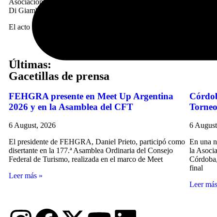
Asociación de Hoteles de Turismo de la República Argentina (AHT)
Di Giambatista; y el presidente de la Asociación de Hoteles, Resta
El acto se llevó a cabo el 7 de septiembre, en el stand institucio
Últimas:
Gacetillas de prensa
FEHGRA presente en Meet Up Argentina
Córdob
2026 y en la Asamblea del CFT
Torne
6 August, 2026
6 August
El presidente de FEHGRA, Daniel Prieto, participó como
En una n
disertante en la 177.ª Asamblea Ordinaria del Consejo
la Asoci
Federal de Turismo, realizada en el marco de Meet
Córdoba,
final
Leer más »
Leer más