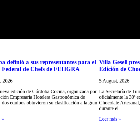
, Aldo Elías; el presidente de la Federación Argentina de Empresas d
urantes, Confiterías y Cafés (AHRCC), Camilo Suárez.
nal de FEHGRA y AHT.
a definió a sus representantes para el
Villa Gesell pr
o Federal de Chefs de FEHGRA
Edición de Cho
, 2026
5 August, 2026
ueva edición de Córdoba Cocina, organizada por
La Secretaría de Tur
ación Empresaria Hotelera Gastronómica de
oficialmente la 30ª e
 dos equipos obtuvieron su clasificación a la gran
Chocolate Artesanal,
durante el
 »
Leer más »