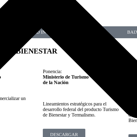
DOWNLOAD IN ENGLISH
BAI
 DE BIENESTAR​
Ponencia:
Pone
o
Ministerio de Turismo
Mam
de la Nación
rcializar un
Lineamientos estratégicos para el
Expe
desarrollo federal del producto Turismo
come
de Bienestar y Termalismo.
dest
Bien
DESCARGAR