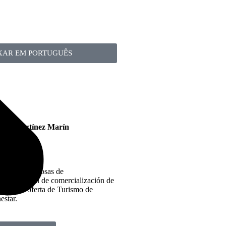
XAR EM PORTUGUÊS
ncia:
en Martínez Marín
riencias exitosas de
rcialización de comercialización de
inos con oferta de Turismo de
estar.