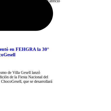
e Viajes y Turismo (FAEVYT), Fabricio
esentó en FEHGRA la 30°
coGesell
ismo de Villa Gesell lanzó
dición de la Fiesta Nacional del
 ChocoGesell, que se desarrollará