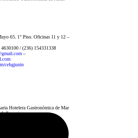
Mayo 65. 1° Piso. Oficinas 11 y 12 –
– 4630100
/ (236) 154331338
@gmail.com
–
l.com
om/cehgjunin
aria Hotelera Gastronómica de Mar
 Influencia