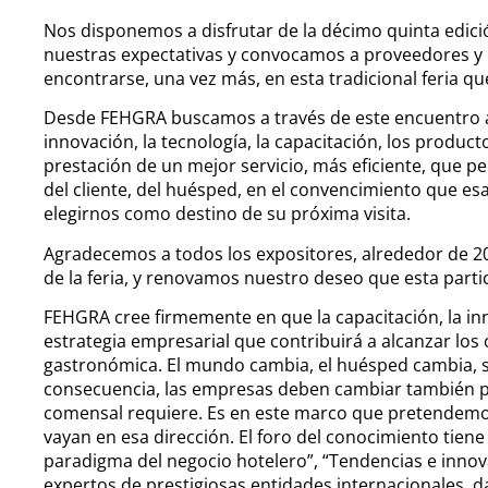
Nos disponemos a disfrutar de la décimo quinta edi
nuestras expectativas y convocamos a proveedores y
encontrarse, una vez más, en esta tradicional feria q
Desde FEHGRA buscamos a través de este encuentro an
innovación, la tecnología, la capacitación, los product
prestación de un mejor servicio, más eficiente, que pe
del cliente, del huésped, en el convencimiento que esa 
elegirnos como destino de su próxima visita.
Agradecemos a todos los expositores, alrededor de 
de la feria, y renovamos nuestro deseo que esta part
FEHGRA cree firmemente en que la capacitación, la inn
estrategia empresarial que contribuirá a alcanzar los o
gastronómica. El mundo cambia, el huésped cambia, s
consecuencia, las empresas deben cambiar también par
comensal requiere. Es en este marco que pretendemo
vayan en esa dirección. El foro del conocimiento tiene
paradigma del negocio hotelero”, “Tendencias e innov
expertos de prestigiosas entidades internacionales, d