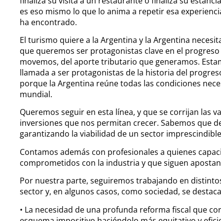
finaliza su visita a un restaurante o finaliza su estan
es eso mismo lo que lo anima a repetir esa experienci
ha encontrado.
El turismo quiere a la Argentina y la Argentina necesit
que queremos ser protagonistas clave en el progreso d
movemos, del aporte tributario que generamos. Esta
llamada a ser protagonistas de la historia del progre
porque la Argentina reúne todas las condiciones nece
mundial.
Queremos seguir en esta línea, y que se corrijan las v
inversiones que nos permitan crecer. Sabemos que de
garantizando la viabilidad de un sector imprescindib
Contamos además con profesionales a quienes capa
comprometidos con la industria y que siguen apostan
Por nuestra parte, seguiremos trabajando en distinto
sector y, en algunos casos, como sociedad, se destaca
• La necesidad de una profunda reforma fiscal que corr
esquema impositivo haciéndolo más equitativo y efici