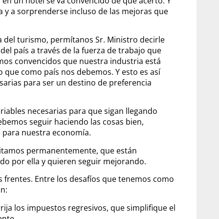
cia en un hotel se va convencido de que acertó. Y
a y a sorprenderse incluso de las mejoras que
a del turismo, permítanos Sr. Ministro decirle
el país a través de la fuerza de trabajo que
mos convencidos que nuestra industria está
so que como país nos debemos. Y esto es así
sarias para ser un destino de preferencia
ariables necesarias para que sigan llegando
bemos seguir haciendo las cosas bien,
le para nuestra economía.
citamos permanentemente, que están
do por ella y quieren seguir mejorando.
s frentes. Entre los desafíos que tenemos como
n:
ija los impuestos regresivos, que simplifique el
ente.