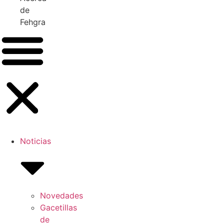
de
Fehgra
Noticias
Novedades
Gacetillas
de