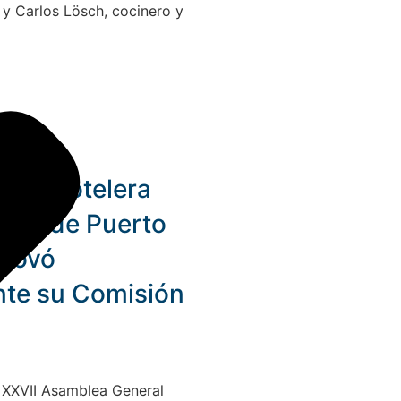
 y Carlos Lösch, cocinero y
ción Hotelera
ica de Puerto
novó
nte su Comisión
 XXVII Asamblea General