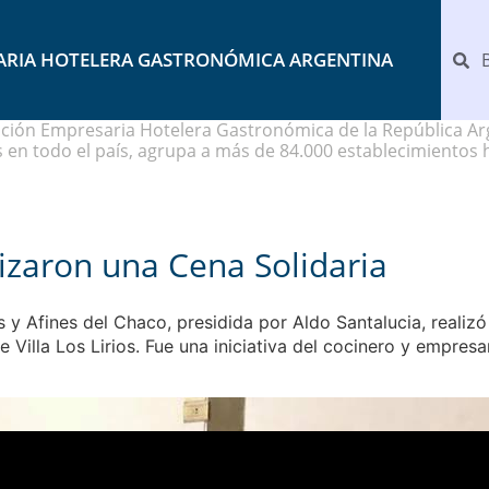
ARIA HOTELERA GASTRONÓMICA ARGENTINA
ción Empresaria Hotelera Gastronómica de la República Arg
 en todo el país, agrupa a más de 84.000 establecimientos 
izaron una Cena Solidaria
 y Afines del Chaco, presidida por Aldo Santalucia, realizó
e Villa Los Lirios. Fue una iniciativa del cocinero y empre