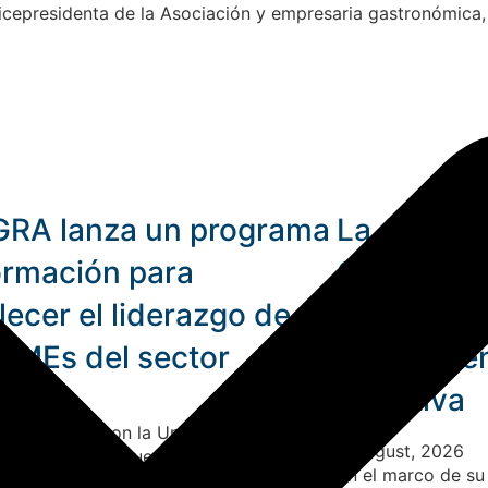
vicepresidenta de la Asociación y empresaria gastronómica,
RA lanza un programa
La Asocia
ormación para
Gastronóm
lecer el liderazgo de
Madryn re
PyMEs del sector
parcialme
Directiva
t, 2026
ación, junto con la Universidad del
3 August, 2026
, presenta una nueva propuesta de
En el marco de su
n de excelencia destinada a