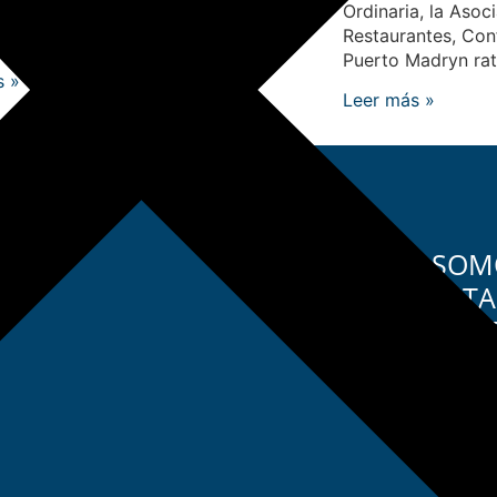
Ordinaria, la Asoc
ios hoteleros y gastronómicos. Brinda
Restaurantes, Conf
entas de
Puerto Madryn rati
s »
Leer más »
SOMO
ESTA
GAS
+54 11 
informe