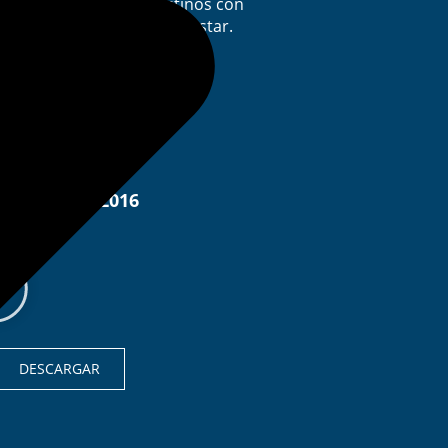
comercialización de destinos con
oferta de Turismo de Bienestar.
DESCARGAR
Ponencia:
Termatalia 2016
DESCARGAR