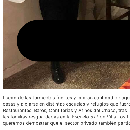
Luego de las tormentas fuertes y la gran cantidad de agu
casas y alojarse en distintas escuelas y refugios que fue
Restaurantes, Bares, Confiterías y Afines del Chaco, tras
las familias resguardadas en la Escuela 577 de Villa Los 
queremos demostrar que el sector privado también partici