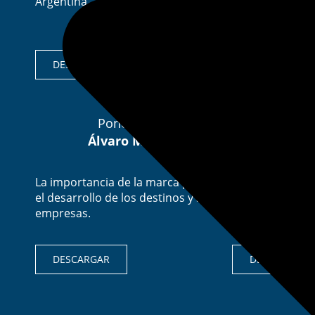
Argentina.
DESCARGAR
DESCARGAR
Ponencia:
Ponencia:
Álvaro More
Mariano Porc
La importancia de la marca para
La gestión en i
el desarrollo de los destinos y sus
sociales.
empresas.
DESCARGAR
DESCARGAR