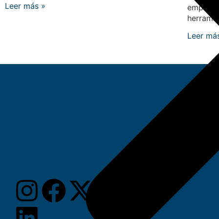
Leer más »
empresar
herrami
Leer má