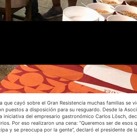
a que cayó sobre el Gran Resistencia muchas familias se vi
ron puestos a disposición para su resguardo. Desde la Asoc
 la iniciativa del empresario gastronómico Carlos Lösch, d
Lirios. Por eso realizaron una cena: “Queremos ser de esos 
pa y se preocupa por la gente”, declaró el presidente de l