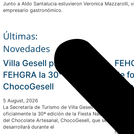
Junto a Aldo Santalucia estuvieron Veronica Mazzarolli, 
empresario gastronómico.
Últimas:
Novedades
Villa Gesell presentó en
FEHG
FEHGRA la 30° Edición de
de f
ChocoGesell
forta
las 
5 August, 2026
La Secretaría de Turismo de Villa Gesell lanzó
4 Augus
oficialmente la 30ª edición de la Fiesta Nacional
La Feder
del Chocolate Artesanal, ChocoGesell, que se
Salvador
desarrollará durante el
formació